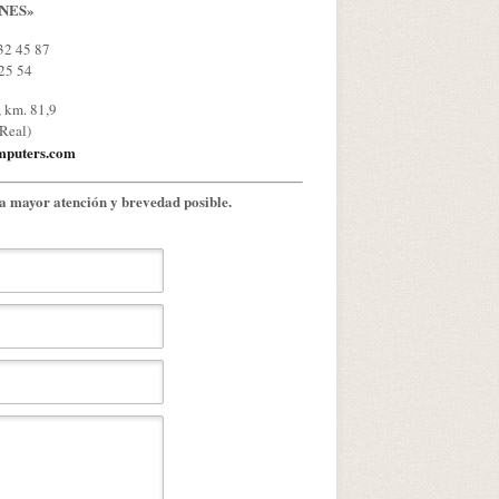
NES»
32 45 87
 25 54
, km. 81,9
Real)
omputers.com
a mayor atención y brevedad posible.