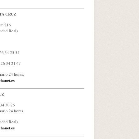
TA CRUZ
km 216
udad Real)
26 34 25 54
926 34 21 67
rario 24 horas.
hanet.es
UZ
 34 30 26
rario 24 horas.
udad Real)
hanet.es