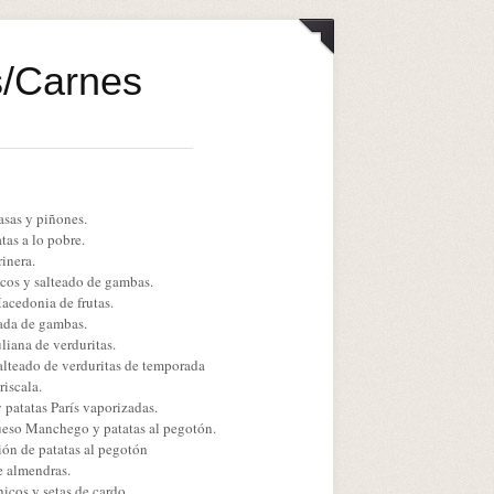
s/Carnes
asas y piñones.
tas a lo pobre.
rinera.
cos y salteado de gambas.
acedonia de frutas.
ada de gambas.
liana de verduritas.
salteado de verduritas de temporada
iscala.
 patatas París vaporizadas.
queso Manchego y patatas al pegotón.
ción de patatas al pegotón
de almendras.
icos y setas de cardo.