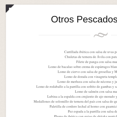
Otros Pescado
Carrillada ibérica con salsa de uvas p
Chuletas de ternera de Ávila con pata
Filete de panga con salsa ma
Lomo de bacalao sobre crema de espárragos blan
Lomo de ciervo con salsa de grosellas y M
Lomo de dorada con vinagreta templ
Lomo de merluza con salsa de nécoras y ju
Lomo de rodaballo a la parrilla con sofrito de gambas y 
Lomo de salmón con salsa mar
Lubina a la espalda con crujiente de ajo morado y
Medallones de solomillo de ternera del país con salsa de 
Paletilla de cordero lechal al horno con guarni
Pez espada a la parrilla con salsa 
Pluma de ibérica con guiso de shitake perrich